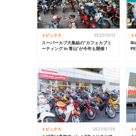
2023/10/13
トピックス
ト
スーパーカブ大集結の“カフェカブミ
Ri
ーティング in 青山”が今年も開催！
P
2022/07/26
トピックス
ト