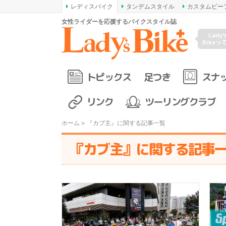
レディスバイク
タンデムスタイル
カスタムピー
女性ライダーを応援するバイクスタイル誌
Lady'
Bikeっ
トピックス
足つき
スナ
リンク
ツーリングクラブ
ホーム
> 『カブ主』に関する記事一覧
『カブ主』に関する記事