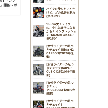
結！「カフ
山」開催レポ
バイクに乗りたいんだ
けど、どの免許を取れ
ばいいの？
155cm女子ライダー
の、少しは参考になる
かも？ インプレッショ
ン “SUZUKI GIXXER
SF250”
[女性ライダーの足つ
きチェック]Ninja H2
CARBON(2020年撮
影)
[女性ライダーの足つ
きチェック]SUPER
CUB C125(2019年撮
影)
[女性ライダーの足つ
きチェッ
ク]CB400SF(2019年
撮影)
[女性ライダーの足つ
きチェック]