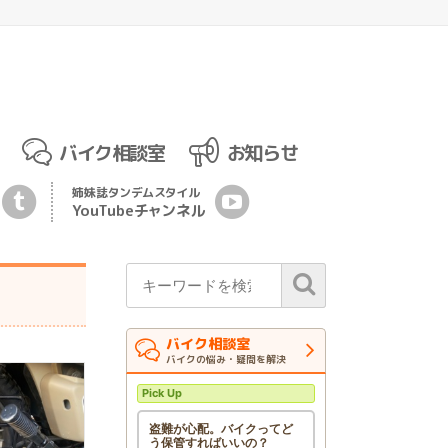
バイク相談室
お知らせ
姉妹誌
タンデムスタイル
YouTubeチ
ャ
ンネル
バイク相談室
バイクの悩み・疑問を解決
Pick Up
盗難が心配。バイクってど
う保管すればいいの？