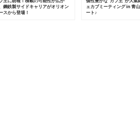
ブ主に朗報！積載の可能性が広が
個性豊かな“カブ主”が大集
、鋼鉄製サイドキャリアがオリオン
ェカブミーティング in 青
ースから登場！
ート♪