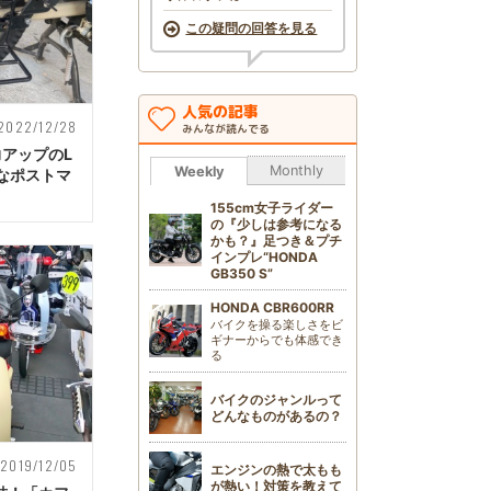
この疑問の回答を見る
人気の記事
2022/12/28
みんなが読んでる
力アップのL
Monthly
Weekly
なポストマ
155cm女子ライダー
の『少しは参考になる
かも？』足つき＆プチ
インプレ“HONDA
GB350 S”
HONDA CBR600RR
バイクを操る楽しさをビ
ギナーからでも体感でき
る
バイクのジャンルって
どんなものがあるの？
2019/12/05
エンジンの熱で太もも
が熱い！対策を教えて