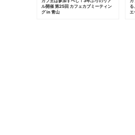
カブ主は参加すべし！3年ぶりのリア
カ
ル開催 第25回 カフェカブミーティン
る
グ in 青山
エ