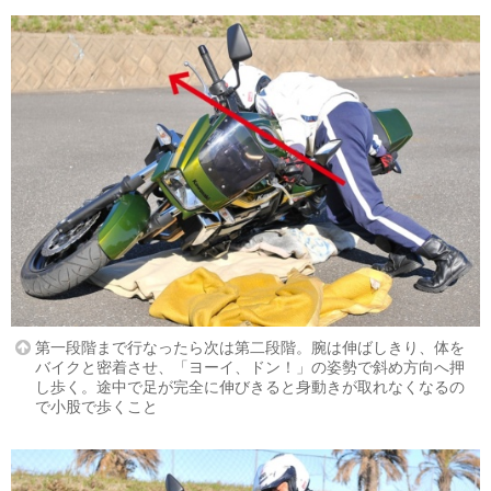
第一段階まで行なったら次は第二段階。腕は伸ばしきり、体を
バイクと密着させ、「ヨーイ、ドン！」の姿勢で斜め方向へ押
し歩く。途中で足が完全に伸びきると身動きが取れなくなるの
で小股で歩くこと