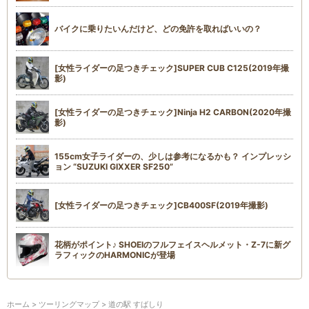
バイクに乗りたいんだけど、どの免許を取ればいいの？
[女性ライダーの足つきチェック]SUPER CUB C125(2019年撮
影)
[女性ライダーの足つきチェック]Ninja H2 CARBON(2020年撮
影)
155cm女子ライダーの、少しは参考になるかも？ インプレッシ
ョン “SUZUKI GIXXER SF250”
[女性ライダーの足つきチェック]CB400SF(2019年撮影)
花柄がポイント♪ SHOEIのフルフェイスヘルメット・Z-7に新グ
ラフィックのHARMONICが登場
ホーム
>
ツーリングマップ
> 道の駅 すばしり