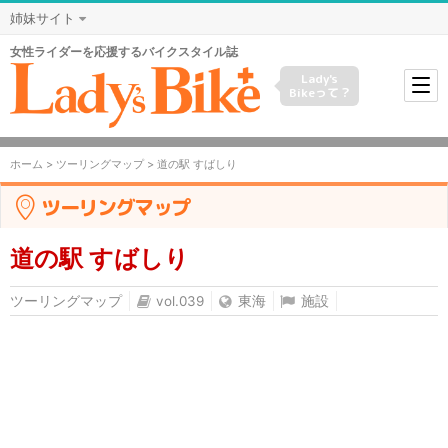
姉妹サイト
女性ライダーを応援するバイクスタイル誌
Lady's
Bikeって？
ホーム
>
ツーリングマップ
> 道の駅 すばしり
ツーリングマップ
道の駅 すばしり
ツーリングマップ
vol.039
東海
施設