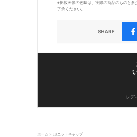
※掲載画像の色味は、実際の商品のものと多
了承ください。
SHARE
レデ
ホーム
> LBニットキャップ