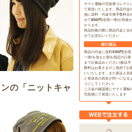
ヤマト運輸の宅急便コレクト
て発送いたします。商品代金
他に送料・代金引換手数料合
せて
800円
(全国一律)が別途
かります。
商品到着の際に商品代金と合
せてお支払いください
銀行振込
商品の代金に送料
500円
(全国
一律)を加えた額を指定の口座
までお振込みください(振込手
数料はお客さまのご負担でお
いいたします。また振込人名
と発送先の宛名が同一になる
うにしてください)。
インの「ニットキャ
ご入金の確認後にヤマト運輸
宅急便にて発送いたします
レ