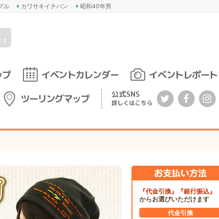
プル
カワサキイチバン
昭和40年男
s
て？
ップ
イベントカレンダー
イベントレポート
公式SNS
ツーリングマップ
詳しくはこちら
『代金引換』『銀行振込』
からお選びいただけます
代金引換