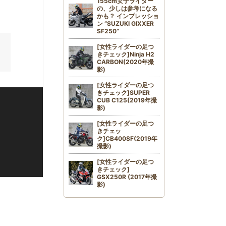
155cm女子ライダー
の、少しは参考になる
かも？ インプレッショ
ン “SUZUKI GIXXER
SF250”
[女性ライダーの足つ
きチェック]Ninja H2
CARBON(2020年撮
影)
[女性ライダーの足つ
きチェック]SUPER
CUB C125(2019年撮
影)
[女性ライダーの足つ
きチェッ
ク]CB400SF(2019年
撮影)
[女性ライダーの足つ
きチェック]
GSX250R (2017年撮
影)