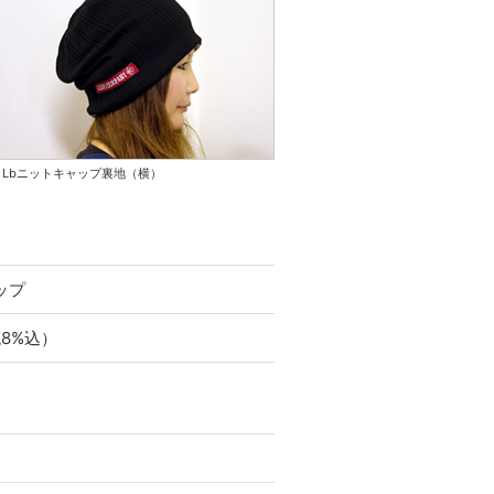
Lbニットキャップ裏地（横）
ップ
税8%込）