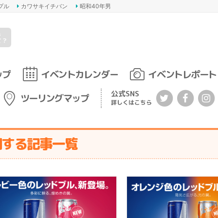
プル
カワサキイチバン
昭和40年男
s
て？
ップ
イベントカレンダー
イベントレポート
公式SNS
ツーリングマップ
詳しくはこちら
関する記事一覧