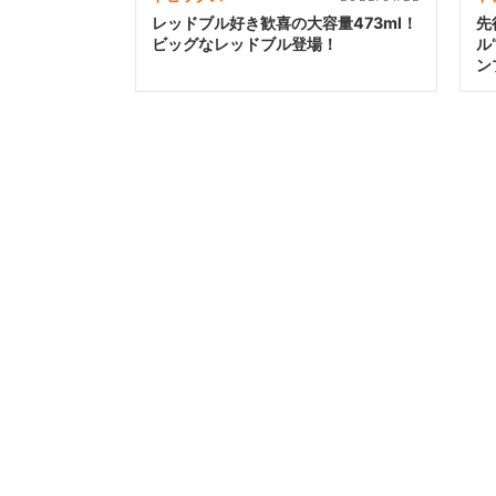
レッドブル好き歓喜の大容量473ml！
先
ビッグなレッドブル登場！
ル
ン