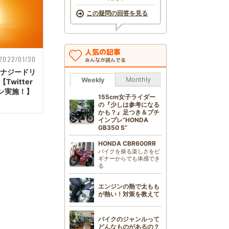
この疑問の回答を見る
人気の記事
2022/01/30
みんなが読んでる
エナジードリ
Monthly
Weekly
witter
ン実施！】
155cm女子ライダー
の『少しは参考になる
かも？』足つき＆プチ
インプレ“HONDA
GB350 S”
HONDA CBR600RR
バイクを操る楽しさをビ
ギナーからでも体感でき
る
エンジンの熱で太もも
が熱い！対策を教えて
バイクのジャンルって
どんなものがあるの？