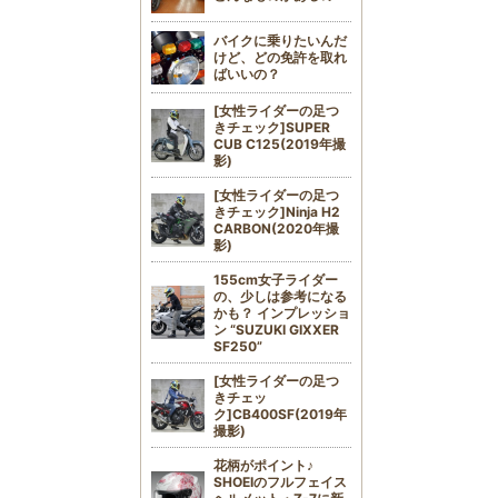
バイクに乗りたいんだ
けど、どの免許を取れ
ばいいの？
[女性ライダーの足つ
きチェック]SUPER
CUB C125(2019年撮
影)
[女性ライダーの足つ
きチェック]Ninja H2
CARBON(2020年撮
影)
155cm女子ライダー
の、少しは参考になる
かも？ インプレッショ
ン “SUZUKI GIXXER
SF250”
[女性ライダーの足つ
きチェッ
ク]CB400SF(2019年
撮影)
花柄がポイント♪
SHOEIのフルフェイス