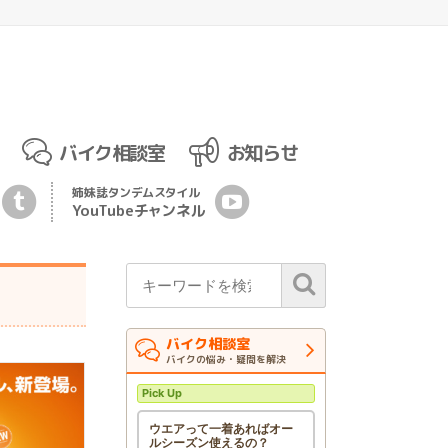
バイク相談室
お知らせ
姉妹誌
タンデムスタイル
YouTubeチ
ャ
ンネル
バイク相談室
バイクの悩み・疑問を解決
Pick Up
ウエアって一着あればオー
ルシーズン使えるの？