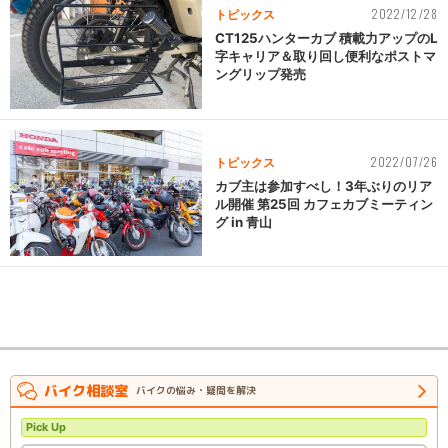
2022/12/28
トピックス
CT125ハンターカブ 積載力アップのL
字キャリア＆取り回し便利なポストマ
ングリップ発売
2022/07/26
トピックス
カブ主は参加すべし！3年ぶりのリア
ル開催 第25回 カフェカブミーティン
グ in 青山
バイク相談室
バイクの悩み・疑問を解決
Pick Up