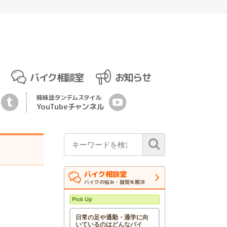
バイク相談室
お知らせ
姉妹誌
タンデムスタイル
YouTubeチ
ャ
ンネル
バイク相談室
バイクの悩み・疑問を解決
Pick Up
日常の足や通勤・通学に向
いているのはどんなバイ