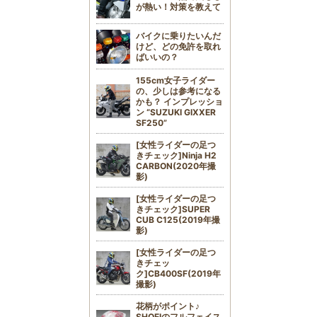
が熱い！対策を教えて
バイクに乗りたいんだ
けど、どの免許を取れ
ばいいの？
155cm女子ライダー
の、少しは参考になる
かも？ インプレッショ
ン “SUZUKI GIXXER
SF250”
[女性ライダーの足つ
きチェック]Ninja H2
CARBON(2020年撮
影)
[女性ライダーの足つ
きチェック]SUPER
CUB C125(2019年撮
影)
[女性ライダーの足つ
きチェッ
ク]CB400SF(2019年
撮影)
花柄がポイント♪
SHOEIのフルフェイス