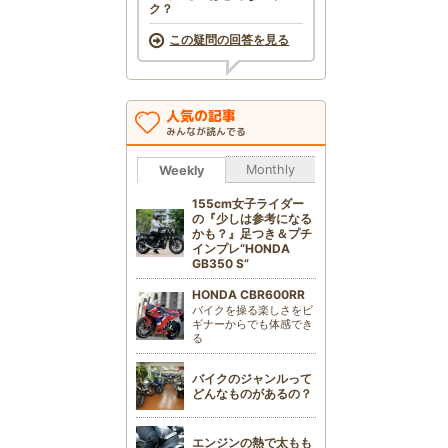
ク？
この疑問の回答を見る
人気の記事
みんなが読んでる
Monthly
Weekly
155cm女子ライダー
の『少しは参考になる
かも？』足つき＆プチ
インプレ“HONDA
GB350 S”
HONDA CBR600RR
バイクを操る楽しさをビ
ギナーからでも体感でき
る
バイクのジャンルって
どんなものがあるの？
エンジンの熱で太もも