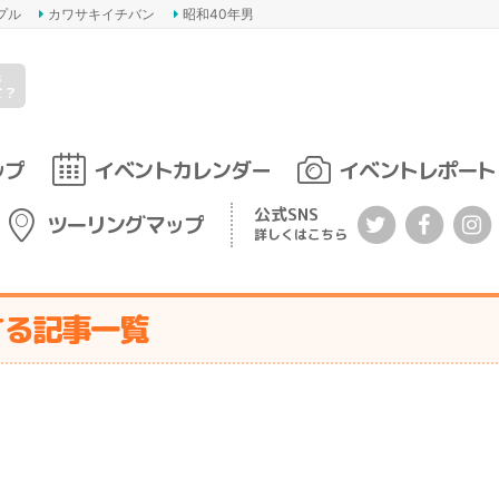
プル
カワサキイチバン
昭和40年男
s
て？
ップ
イベントカレンダー
イベントレポート
公式SNS
ツーリングマップ
詳しくはこちら
する記事一覧