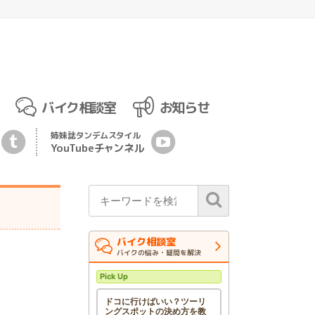
バイク相談室
お知らせ
姉妹誌
タンデムスタイル
YouTubeチ
ャ
ンネル
バイク相談室
バイクの悩み・疑問を解決
Pick Up
ドコに行けばいい？ツーリ
ングスポットの決め方を教