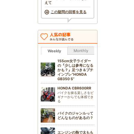
えて
この疑問の回答を見る
人気の記事
みんなが読んでる
Monthly
Weekly
155cm女子ライダー
の『少しは参考になる
かも？』足つき＆プチ
インプレ“HONDA
GB350 S”
HONDA CBR600RR
バイクを操る楽しさをビ
ギナーからでも体感でき
る
バイクのジャンルって
どんなものがあるの？
エンジンの熱で太もも