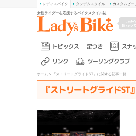
レディスバイク
タンデムスタイル
カスタムピー
女性ライダーを応援するバイクスタイル誌
Lady'
Bikeっ
トピックス
足つき
スナ
リンク
ツーリングクラブ
ホーム
> 『ストリートグライドST』に関する記事一覧
『ストリートグライドST