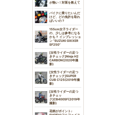
が熱い！対策を教えて
バイクに乗りたいんだ
けど、どの免許を取れ
ばいいの？
155cm女子ライダー
の、少しは参考になる
かも？ インプレッショ
ン “SUZUKI GIXXER
SF250”
[女性ライダーの足つ
きチェック]Ninja H2
CARBON(2020年撮
影)
[女性ライダーの足つ
きチェック]SUPER
CUB C125(2019年撮
影)
[女性ライダーの足つ
きチェッ
ク]CB400SF(2019年
撮影)
花柄がポイント♪
SHOEIのフルフェイス