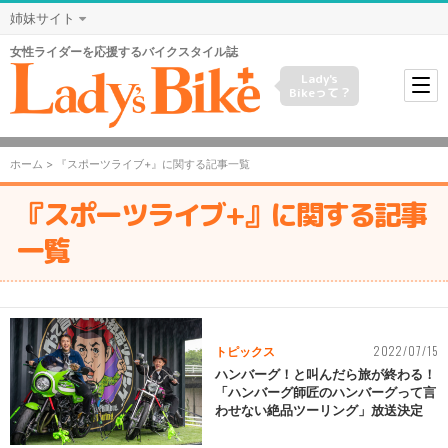
姉妹サイト
女性ライダーを応援するバイクスタイル誌
Lady's
Bikeって？
ホーム
> 『スポーツライブ+』に関する記事一覧
『スポーツライブ+』に関する記事
一覧
2022/07/15
トピックス
ハンバーグ！と叫んだら旅が終わる！
「ハンバーグ師匠のハンバーグって言
わせない絶品ツーリング」放送決定