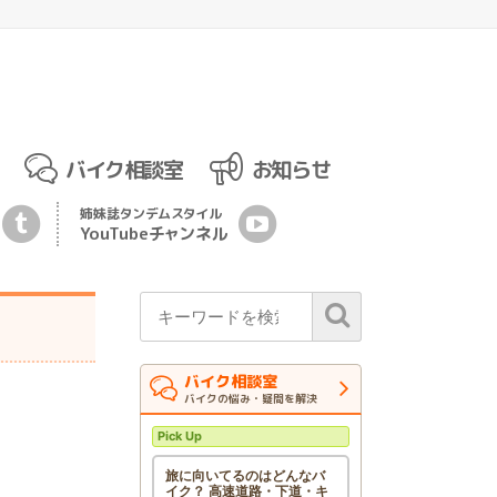
バイク相談室
お知らせ
姉妹誌
タンデムスタイル
YouTubeチ
ャ
ンネル
バイク相談室
バイクの悩み・疑問を解決
Pick Up
旅に向いてるのはどんなバ
イク？ 高速道路・下道・キ