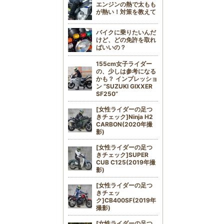
エンジンの熱で太もも
が熱い！対策を教えて
バイクに乗りたいんだ
けど、どの免許を取れ
ばいいの？
155cm女子ライダー
の、少しは参考になる
かも？ インプレッショ
ン “SUZUKI GIXXER
SF250”
[女性ライダーの足つ
きチェック]Ninja H2
CARBON(2020年撮
影)
[女性ライダーの足つ
きチェック]SUPER
CUB C125(2019年撮
影)
[女性ライダーの足つ
きチェッ
ク]CB400SF(2019年
撮影)
[女性ライダーの足つ