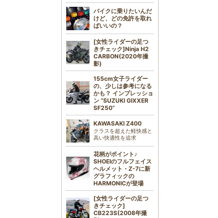
バイクに乗りたいんだ
けど、どの免許を取れ
ばいいの？
[女性ライダーの足つ
きチェック]Ninja H2
CARBON(2020年撮
影)
155cm女子ライダー
の、少しは参考になる
かも？ インプレッショ
ン “SUZUKI GIXXER
SF250”
KAWASAKI Z400
クラスを超えた軽快感と
高い快適性を追求
花柄がポイント♪
SHOEIのフルフェイス
ヘルメット・Z-7に新
グラフィックの
HARMONICが登場
[女性ライダーの足つ
きチェック]
CB223S(2008年撮