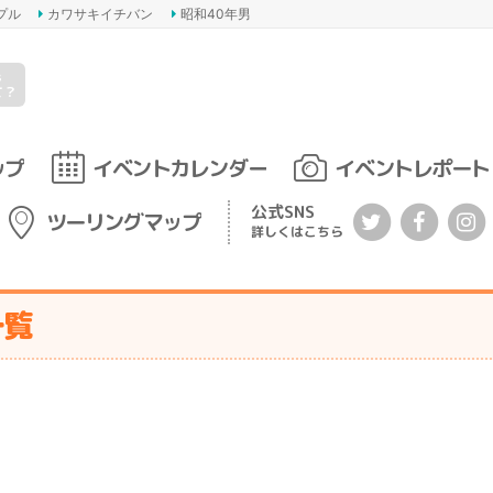
プル
カワサキイチバン
昭和40年男
s
て？
ップ
イベントカレンダー
イベントレポート
公式SNS
ツーリングマップ
詳しくはこちら
一覧