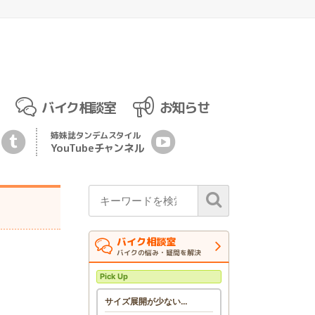
バイク相談室
お知らせ
姉妹誌
タンデムスタイル
YouTubeチ
ャ
ンネル
バイク相談室
バイクの悩み・疑問を解決
Pick Up
サイズ展開が少ない…