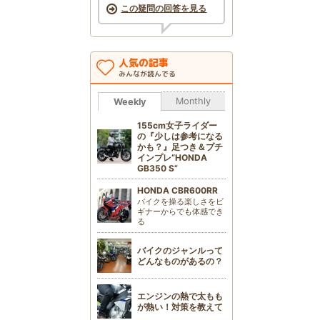
この疑問の回答を見る
人気の記事
みんなが読んでる
Monthly
Weekly
155cm女子ライダー
の『少しは参考になる
かも？』足つき＆プチ
インプレ“HONDA
GB350 S”
HONDA CBR600RR
バイクを操る楽しさをビ
ギナーからでも体感でき
る
バイクのジャンルって
どんなものがあるの？
エンジンの熱で太もも
が熱い！対策を教えて