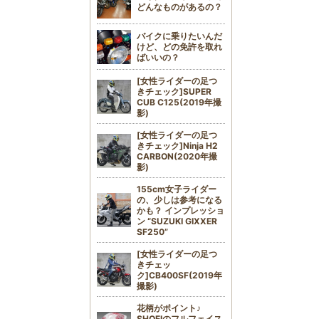
どんなものがあるの？
バイクに乗りたいんだ
けど、どの免許を取れ
ばいいの？
[女性ライダーの足つ
きチェック]SUPER
CUB C125(2019年撮
影)
[女性ライダーの足つ
きチェック]Ninja H2
CARBON(2020年撮
影)
155cm女子ライダー
の、少しは参考になる
かも？ インプレッショ
ン “SUZUKI GIXXER
SF250”
[女性ライダーの足つ
きチェッ
ク]CB400SF(2019年
撮影)
花柄がポイント♪
SHOEIのフルフェイス