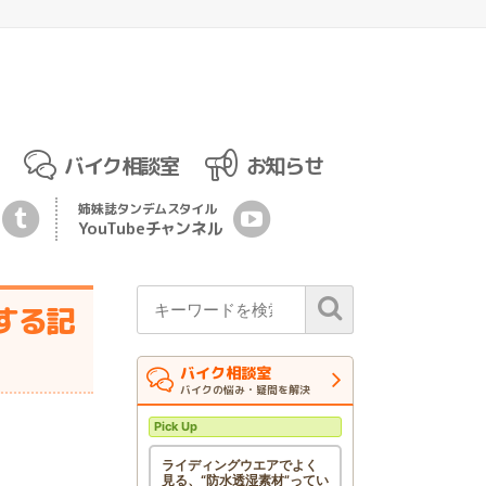
バイク相談室
お知らせ
姉妹誌
タンデムスタイル
YouTubeチ
ャ
ンネル
する記
バイク相談室
バイクの悩み・疑問を解決
Pick Up
ライディングウエアでよく
見る、“防水透湿素材”ってい