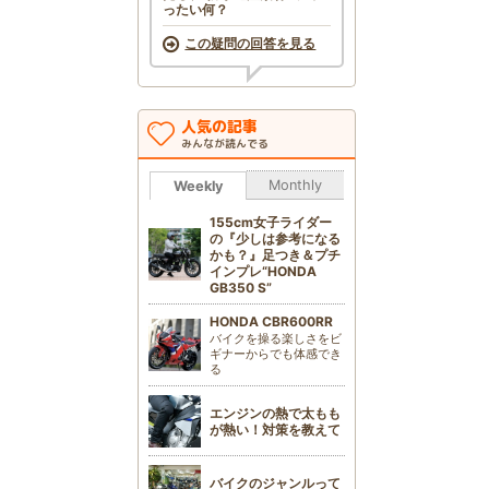
ったい何？
この疑問の回答を見る
人気の記事
みんなが読んでる
Monthly
Weekly
155cm女子ライダー
の『少しは参考になる
かも？』足つき＆プチ
インプレ“HONDA
GB350 S”
HONDA CBR600RR
バイクを操る楽しさをビ
ギナーからでも体感でき
る
エンジンの熱で太もも
が熱い！対策を教えて
バイクのジャンルって