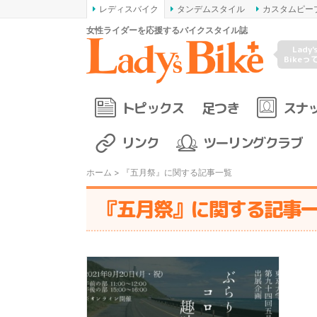
レディスバイク
タンデムスタイル
カスタムピー
女性ライダーを応援するバイクスタイル誌
Lady'
Bikeっ
トピックス
足つき
スナ
リンク
ツーリングクラブ
ホーム
> 『五月祭』に関する記事一覧
『五月祭』に関する記事