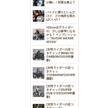
が熱い！対策を教えて
バイクに乗りたいんだ
けど、どの免許を取れ
ばいいの？
155cm女子ライダー
の、少しは参考になる
かも？ インプレッショ
ン “SUZUKI GIXXER
SF250”
[女性ライダーの足つ
きチェック]Ninja H2
CARBON(2020年撮
影)
[女性ライダーの足つ
きチェッ
ク]CB400SF(2019年
撮影)
[女性ライダーの足つ
きチェック]SUPER
CUB C125(2019年撮
影)
[女性ライダーの足つ
きチェック]