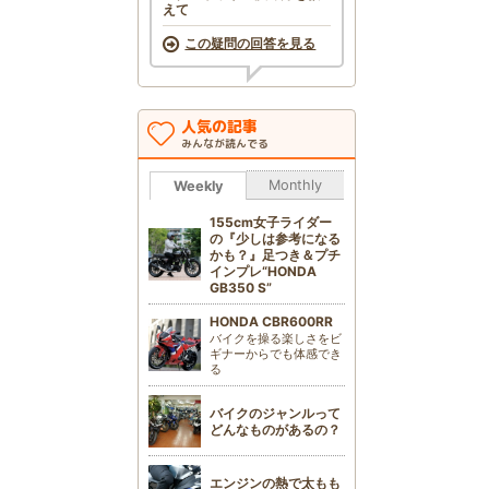
えて
この疑問の回答を見る
人気の記事
みんなが読んでる
Monthly
Weekly
155cm女子ライダー
の『少しは参考になる
かも？』足つき＆プチ
インプレ“HONDA
GB350 S”
HONDA CBR600RR
バイクを操る楽しさをビ
ギナーからでも体感でき
る
バイクのジャンルって
どんなものがあるの？
エンジンの熱で太もも