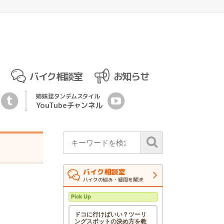
バイク相談室
お知らせ
姉妹誌
タンデムスタイル
YouTubeチ
ャ
ンネル
バイク相談室
バイクの悩み・疑問を解決
Pick Up
ドコに行けばいい？ツーリ
ングスポットの決め方を教