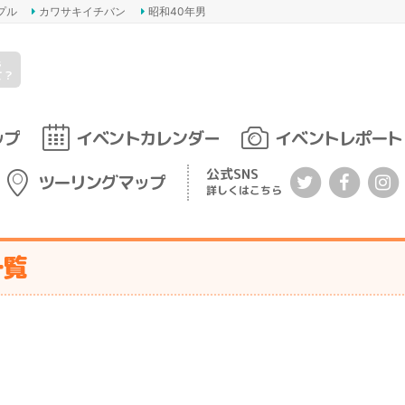
プル
カワサキイチバン
昭和40年男
s
て？
ップ
イベントカレンダー
イベントレポート
公式SNS
ツーリングマップ
詳しくはこちら
一覧