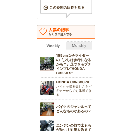
この疑問の回答を見る
人気の記事
みんなが読んでる
Monthly
Weekly
155cm女子ライダー
の『少しは参考になる
かも？』足つき＆プチ
インプレ“HONDA
GB350 S”
HONDA CBR600RR
バイクを操る楽しさをビ
ギナーからでも体感でき
る
バイクのジャンルって
どんなものがあるの？
エンジンの熱で太もも
が熱い！対策を教えて