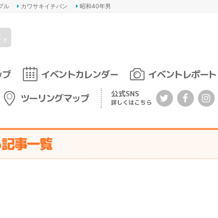
プル
カワサキイチバン
昭和40年男
s
て？
ップ
イベントカレンダー
イベントレポート
公式SNS
ツーリングマップ
詳しくはこちら
る記事一覧