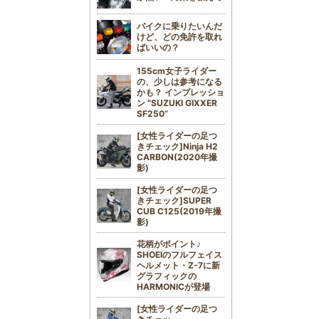
バイクに乗りたいんだ
けど、どの免許を取れ
ばいいの？
155cm女子ライダー
の、少しは参考になる
かも？ インプレッショ
ン “SUZUKI GIXXER
SF250”
[女性ライダーの足つ
きチェック]Ninja H2
CARBON(2020年撮
影)
[女性ライダーの足つ
きチェック]SUPER
CUB C125(2019年撮
影)
花柄がポイント♪
SHOEIのフルフェイス
ヘルメット・Z-7に新
グラフィックの
HARMONICが登場
[女性ライダーの足つ