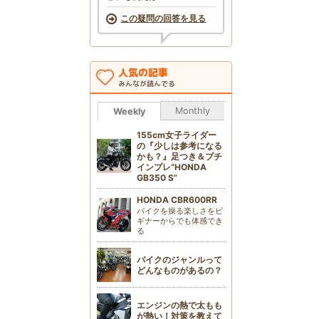
この疑問の回答を見る
人気の記事
みんなが読んでる
Monthly
Weekly
155cm女子ライダー
の『少しは参考になる
かも？』足つき＆プチ
インプレ“HONDA
GB350 S”
HONDA CBR600RR
バイクを操る楽しさをビ
ギナーからでも体感でき
る
バイクのジャンルって
どんなものがあるの？
エンジンの熱で太もも
が熱い！対策を教えて