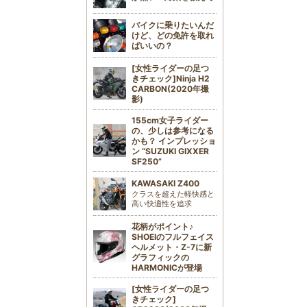
バイクに乗りたいんだ
けど、どの免許を取れ
ばいいの？
[女性ライダーの足つ
きチェック]Ninja H2
CARBON(2020年撮
影)
155cm女子ライダー
の、少しは参考になる
かも？ インプレッショ
ン “SUZUKI GIXXER
SF250”
KAWASAKI Z400
クラスを超えた軽快感と
高い快適性を追求
花柄がポイント♪
SHOEIのフルフェイス
ヘルメット・Z-7に新
グラフィックの
HARMONICが登場
[女性ライダーの足つ
きチェック]