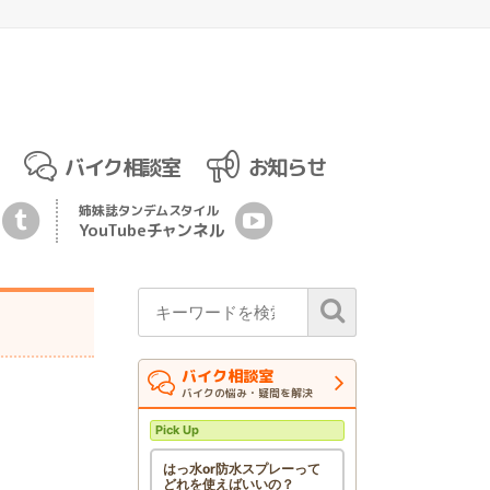
バイク相談室
お知らせ
姉妹誌
タンデムスタイル
YouTubeチ
ャ
ンネル
バイク相談室
バイクの悩み・疑問を解決
Pick Up
はっ水or防水スプレーって
どれを使えばいいの？