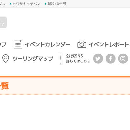
プル
カワサキイチバン
昭和40年男
s
て？
ップ
イベントカレンダー
イベントレポート
公式SNS
ツーリングマップ
詳しくはこちら
一覧