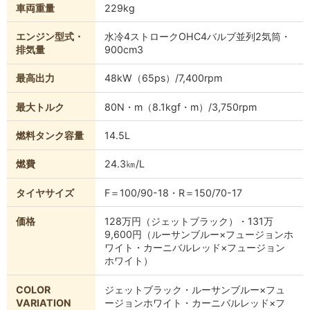
車両重量
229kg
エンジン型式・
水冷4ストロークOHC4バルブ並列2気筒・
排気量
900cm3
最高出力
48kW（65ps）/7,400rpm
最大トルク
80N・m（8.1kgf・m）/3,750rpm
燃料タンク容量
14.5L
燃費
24.3㎞/L
タイヤサイズ
F＝100/90-18・R＝150/70-17
価格
128万円（ジェットブラック）・131万
9,600円（ルーサンブルー×フュージョンホ
ワイト・カーニバルレッド×フュージョン
ホワイト）
COLOR
ジェットブラック・ルーサンブルー×フュ
VARIATION
ージョンホワイト・カーニバルレッド×フ