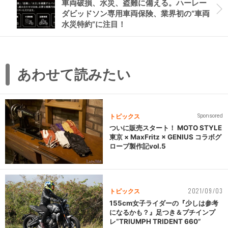
車両破損、水災、盗難に備える。ハーレー
ダビッドソン専用車両保険、業界初の“車両
水災特約”に注目！
あわせて読みたい
トピックス
Sponsored
ついに販売スタート！ MOTO STYLE
東京 × MaxFritz × GENIUS コラボグ
ローブ製作記vol.5
2021/09/03
トピックス
155cm女子ライダーの『少しは参考
になるかも？』足つき＆プチインプ
レ“TRIUMPH TRIDENT 660”