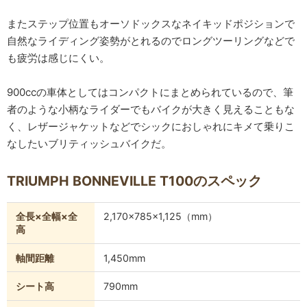
またステップ位置もオーソドックスなネイキッドポジションで
自然なライディング姿勢がとれるのでロングツーリングなどで
も疲労は感じにくい。
900ccの車体としてはコンパクトにまとめられているので、筆
者のような小柄なライダーでもバイクが大きく見えることもな
く、レザージャケットなどでシックにおしゃれにキメて乗りこ
なしたいブリティッシュバイクだ。
TRIUMPH BONNEVILLE T100のスペック
全長×全幅×全
2,170×785×1,125（mm）
高
軸間距離
1,450mm
シート高
790mm