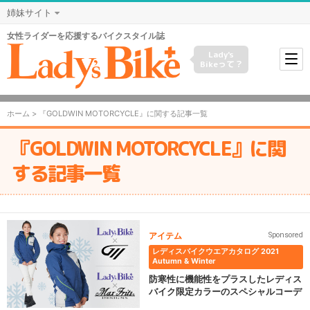
姉妹サイト
女性ライダーを応援するバイクスタイル誌
Lady's
Bikeって？
ホーム
> 『GOLDWIN MOTORCYCLE』に関する記事一覧
『GOLDWIN MOTORCYCLE』に関
する記事一覧
アイテム
Sponsored
レディスバイクウエアカタログ 2021
Autumn & Winter
防寒性に機能性をプラスしたレディス
バイク限定カラーのスペシャルコーデ