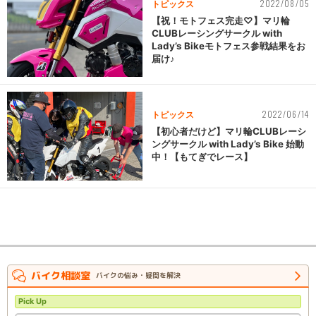
2022/08/05
トピックス
【祝！モトフェス完走♡】マリ輪
CLUBレーシングサークル with
Lady’s Bikeモトフェス参戦結果をお
届け♪
2022/06/14
トピックス
【初心者だけど】マリ輪CLUBレーシ
ングサークル with Lady’s Bike 始動
中！【もてぎでレース】
バイク相談室
バイクの悩み・疑問を解決
Pick Up