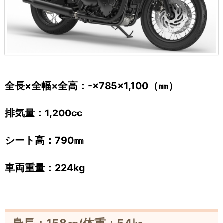
全長×全幅×全高：-×785×1,100（㎜）
排気量：1,200cc
シート高：790㎜
車両重量：224kg
身長：158㎝/体重：54㎏