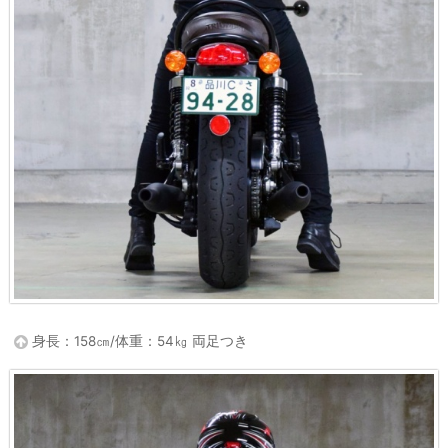
身長：158㎝/体重：54㎏ 両足つき