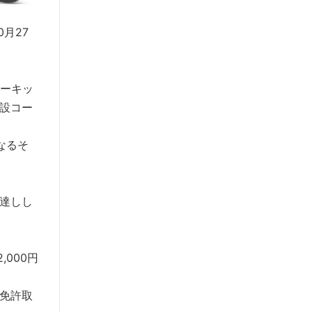
0月27
ーキッ
設コー
なるそ
に達しし
000円
免許取