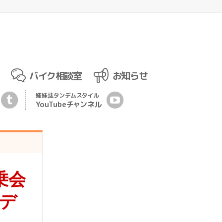
バイク相談室
お知らせ
姉妹誌
タンデムスタイル
YouTubeチ
ャ
ンネル
乗会
車デ