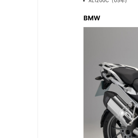
XL1200C（05年)
BMW