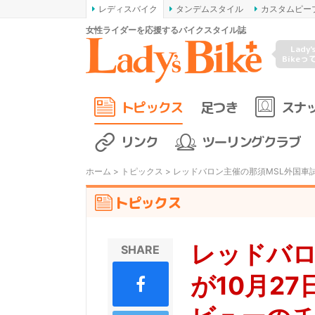
レディスバイク
タンデムスタイル
カスタムピー
女性ライダーを応援するバイクスタイル誌
Lady'
Bikeっ
トピックス
足つき
スナ
リンク
ツーリングクラブ
ホーム
>
トピックス
> レッドバロン主催の那須MSL外国車
トピックス
レッドバロ
SHARE
が10月2