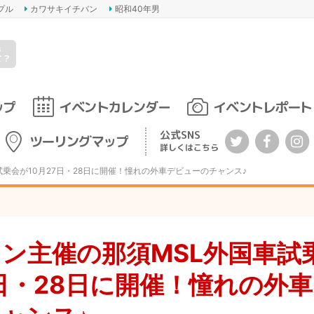
プル
カワサキイチバン
昭和40年男
s
て？
ップ
イベントカレンダー
イベントレポート
公式SNS
ツーリングマップ
詳しくはこちら
試乗会が10月27日・28日に開催！憧れの外車デビューのチャンス♪
ン主催の那須MSL外国車試
7日・28日に開催！憧れの外