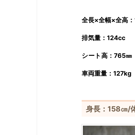
全長×全幅×全高：1,
排気量：124cc
シート高：765㎜
車両重量：127kg
身長：158㎝/