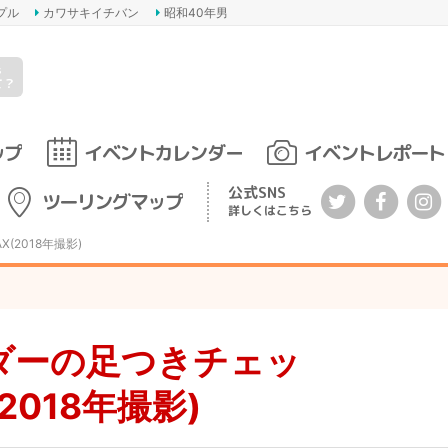
プル
カワサキイチバン
昭和40年男
s
て？
ップ
イベントカレンダー
イベントレポート
公式SNS
ツーリングマップ
詳しくはこちら
(2018年撮影)
ダーの足つきチェッ
2018年撮影)