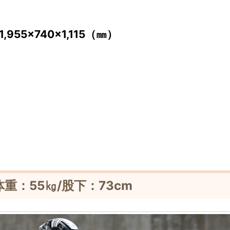
955×740×1,115（㎜）
体重：55㎏/股下：73cm