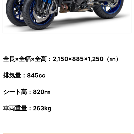
全長×全幅×全高：2,150×885×1,250（㎜）
排気量：845cc
シート高：820㎜
車両重量：263kg