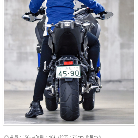
身長：158㎝/体重：48㎏/股下：73cm 片足つき