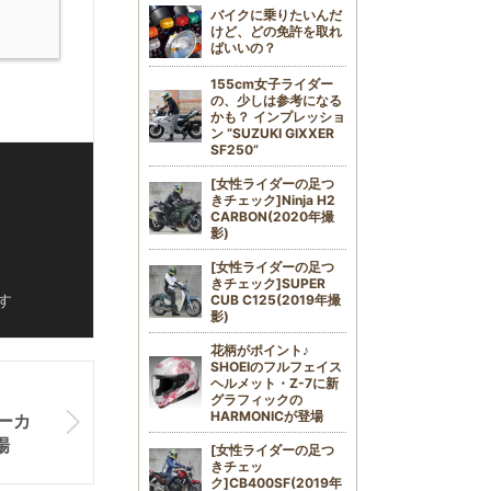
バイクに乗りたいんだ
けど、どの免許を取れ
ばいいの？
155cm女子ライダー
の、少しは参考になる
かも？ インプレッショ
ン “SUZUKI GIXXER
SF250”
[女性ライダーの足つ
きチェック]Ninja H2
CARBON(2020年撮
影)
[女性ライダーの足つ
きチェック]SUPER
す
CUB C125(2019年撮
影)
花柄がポイント♪
SHOEIのフルフェイス
ヘルメット・Z-7に新
グラフィックの
HARMONICが登場
ーカ
場
[女性ライダーの足つ
きチェッ
ク]CB400SF(2019年