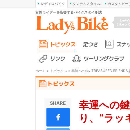
レディスバイク
タンデムスタイル
カスタムピー
女性ライダーを応援するバイクスタイル誌
Lady'
Bikeっ
トピックス
足つき
スナ
リンク
ツーリングクラブ
ホーム
>
トピックス
> 幸運への鍵♪ TREASURED FRIE
トピックス
幸運への鍵♪ 
SHARE
り、“ラッ