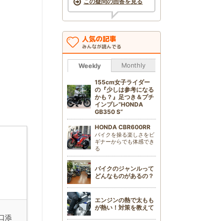
この疑問の回答を見る
人気の記事
みんなが読んでる
Monthly
Weekly
155cm女子ライダー
の『少しは参考になる
かも？』足つき＆プチ
インプレ“HONDA
GB350 S”
HONDA CBR600RR
バイクを操る楽しさをビ
ギナーからでも体感でき
る
バイクのジャンルって
どんなものがあるの？
エンジンの熱で太もも
が熱い！対策を教えて
口添