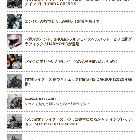
チインプレ“HONDA GB350 S”
エンジンの熱で太ももが熱い！対策を教えて
花柄がポイント♪ SHOEIのフルフェイスヘルメット・Z-7に新グ
ラフィックのHARMONICが登場
バイクに乗りたいんだけど、どの免許を取ればいいの？
[女性ライダーの足つきチェック]Ninja H2 CARBON(2020年撮
影)
KAWASAKI Z400
クラスを超えた軽快感と高い快適性を追求
155cm女子ライダーの、少しは参考になるかも？ インプレッシ
ョン “SUZUKI GIXXER SF250”