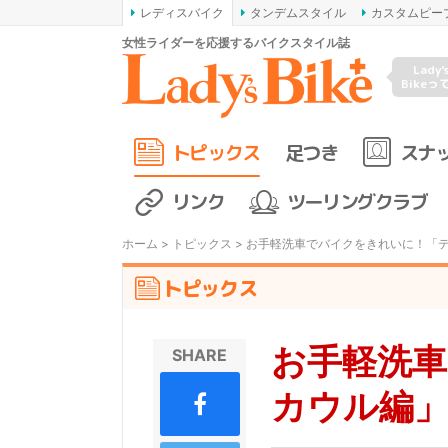
レディスバイク
タンデムスタイル
カスタムピー
女性ライダーを応援するバイクスタイル誌
Lady'
Bikeっ
トピックス
足つき
スナ
リンク
ツーリングクラブ
ホーム
>
トピックス
> お手軽洗車でバイクをきれいに！「
トピックス
お手軽洗
SHARE
カウル編