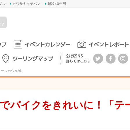
プル
カワサキイチバン
昭和40年男
s
て？
ップ
イベントカレンダー
イベントレポート
公式SNS
ツーリングマップ
詳しくはこちら
テールカウル編」
車でバイクをきれいに！「テ
」