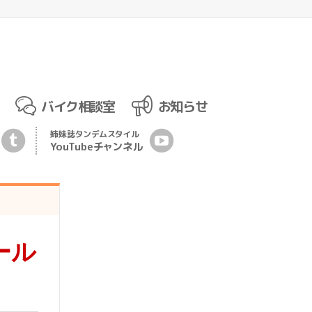
バイク相談室
お知らせ
姉妹誌
タンデムスタイル
YouTubeチ
ャ
ンネル
ール