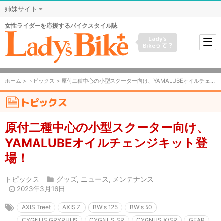
姉妹サイト
女性ライダーを応援するバイクスタイル誌
Lady's
Bikeって？
ホーム
>
トピックス
> 原付二種中心の小型スクーター向け、YAMALUBEオイルチェンジキット登場！
トピックス
原付二種中心の小型スクーター向け、
YAMALUBEオイルチェンジキット登
場！
トピックス
グッズ
,
ニュース
,
メンテナンス
2023年3月16日
AXIS Treet
AXIS Z
BW's 125
BW's 50
CYGNUS GRYPHUS
CYGNUS SR
CYGNUS X/SR
GEAR