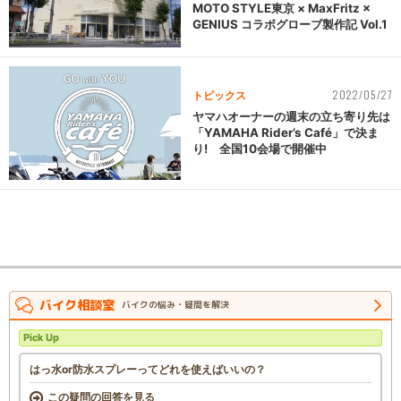
MOTO STYLE東京 × MaxFritz ×
GENIUS コラボグローブ製作記 Vol.1
2022/05/27
トピックス
ヤマハオーナーの週末の立ち寄り先は
「YAMAHA Rider’s Café」で決ま
り! 全国10会場で開催中
バイク相談室
バイクの悩み・疑問を解決
Pick Up
はっ水or防水スプレーってどれを使えばいいの？
この疑問の回答を見る