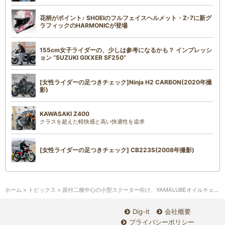
花柄がポイント♪ SHOEIのフルフェイスヘルメット・Z-7に新グ
ラフィックのHARMONICが登場
155cm女子ライダーの、少しは参考になるかも？ インプレッシ
ョン “SUZUKI GIXXER SF250”
[女性ライダーの足つきチェック]Ninja H2 CARBON(2020年撮
影)
KAWASAKI Z400
クラスを超えた軽快感と高い快適性を追求
[女性ライダーの足つきチェック] CB223S(2008年撮影)
ホーム
>
トピックス
> 原付二種中心の小型スクーター向け、YAMALUBEオイルチェンジキット登場！
Dig-it
会社概要
プライバシーポリシー