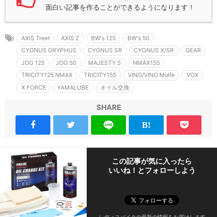
面白い記事を作ることができるようになります！
AXIS Treet
AXIS Z
BW's 125
BW's 50
CYGNUS GRYPHUS
CYGNUS SR
CYGNUS X/SR
GEAR
JOG 125
JOG 50
MAJESTY S
NMAX155
TRICITY125 NMAX
TRICITY155
VINO/VINO Molfe
VOX
X FORCE
YAMALUBE
オイル交換
SHARE
この記事が気に入ったら
いいね！とフォローしよう