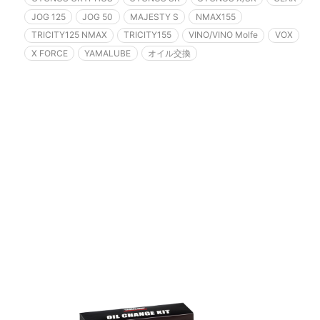
JOG 125
JOG 50
MAJESTY S
NMAX155
TRICITY125 NMAX
TRICITY155
VINO/VINO Molfe
VOX
X FORCE
YAMALUBE
オイル交換