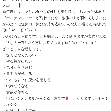
メ…(_ _|||)
新年度がはじまりバタバタの4月を乗り超え、ちょっと休暇の
ゴールデンウィークが終わった今、緊張の糸が切れてしまった
かのように無気力・気分が落ち込む そんな方が増える時期です
((((;´･ω･｀)))ｶﾞｸﾌﾞﾙ
いわゆる五月病です。五月病とは、よく聞きますが実際どんな
症状なのー?!という方にお答えします(๑˘ ˘๑) ｡*・+｡☆ °
ざっとこんな感じです。
・なんとなくだるい
・やる気が出ない
・気分が落ち込む
・集中力が落ちる
・いつも以上に疲労を感じる
・眠れなくなる
・食欲が落ちる
…とにかくメンタルからくる不調です
わかりますよー(ﾟ-ﾟ)
(｡｡)ｳﾝｳﾝ
これは、私でも毎年、