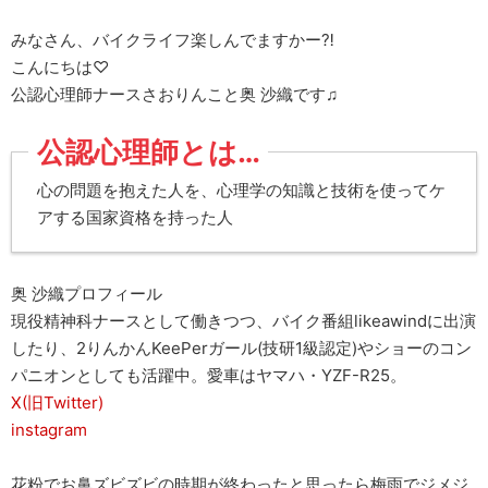
みなさん、バイクライフ楽しんでますかー⁈
こんにちは♡
公認心理師ナースさおりんこと奥 沙織です♫
公認心理師とは…
心の問題を抱えた人を、心理学の知識と技術を使ってケ
アする国家資格を持った人
奥 沙織プロフィール
現役精神科ナースとして働きつつ、バイク番組likeawindに出演
したり、2りんかんKeePerガール(技研1級認定)やショーのコン
パニオンとしても活躍中。愛車はヤマハ・YZF-R25。
X(旧Twitter)
instagram
花粉でお鼻ズビズビの時期が終わったと思ったら梅雨でジメジ