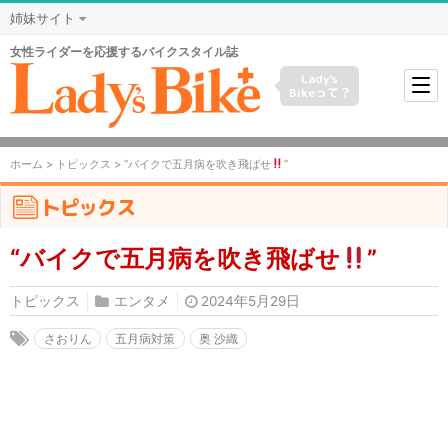
姉妹サイト
女性ライダーを応援するバイクスタイル誌
Lady's
Bikeって？
ホーム
>
トピックス
> “バイクで五月病を吹き飛ばせ
”
トピックス
“バイクで五月病を吹き飛ばせ
”
トピックス
エンタメ
2024年5月29日
さおりん
五月病対策
奥 沙織