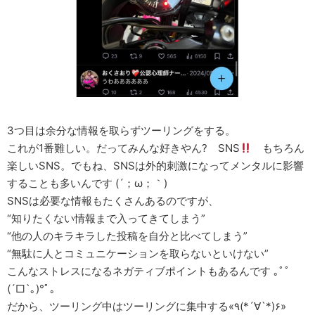
3つ目は余分な情報を取らずツーリングをする。
これが1番難しい。だってみんな好きやん? SNS
もちろん
楽しいSNS。でもね、SNSは外的刺激になってメンタルに影響
することも多いんです (´；ω；｀)
SNSは必要な情報もたくさんあるのですが、
“知りたくない情報まで入ってきてしまう”
“他の人のキラキラした投稿を自分と比べてしまう”
“無駄に人とコミュニケーションを取らないといけない”
こんなストレスになるネガティブポイントもあるんです ｡ﾟﾟ
(´□`｡)°ﾟ｡
だから、ツーリング中はツーリングに集中する«٩(*´∀`*)۶»