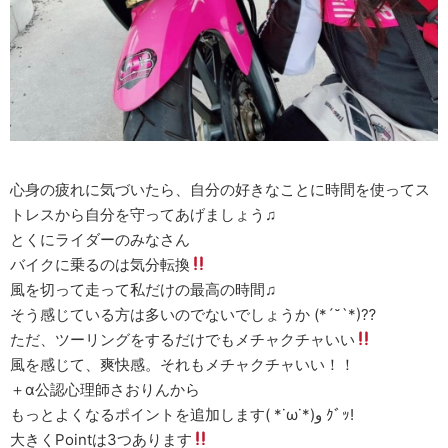
心身の疲れに気づいたら、自分の好きなことに時間を使ってス
トレスから自分を守ってあげましょう♫
とくにライダーのみなさん
バイクに乗るのは気分転換
風を切って走って私だけの最高の時間♫
そう感じている方は多いのでないでしょうか (*´˘`*)⁇
ただ、ツーリングをするだけでもメチャクチャいい
風を感じて、爽快感。それもメチャクチャいい！！
＋α公認心理師さおりんから
もっとよくなるポイントを追加します( *˙ω˙*)و ｸﾞｯ!
大きくPointは3つあります