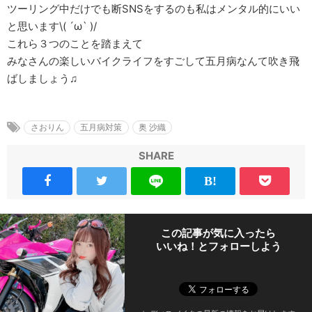
ツーリング中だけでも断SNSをするのも私はメンタル的にいい
と思います\( ´ω` )/
これら３つのことを踏まえて
みなさんの楽しいバイクライフをすごして五月病なんて吹き飛
ばしましょう♫
さおりん
五月病対策
奥 沙織
SHARE
この記事が気に入ったら
いいね！とフォローしよう