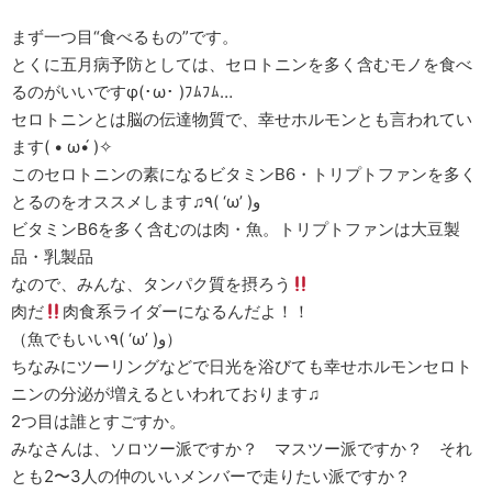
まず一つ目“食べるもの”です。
とくに五月病予防としては、セロトニンを多く含むモノを食べ
るのがいいですφ(･ω･ )ﾌﾑﾌﾑ…
セロトニンとは脳の伝達物質で、幸せホルモンとも言われてい
ます( • ω•́ )✧
このセロトニンの素になるビタミンB6・トリプトファンを多く
とるのをオススメします♫٩( ‘ω’ )و
ビタミンB6を多く含むのは肉・魚。トリプトファンは大豆製
品・乳製品
なので、みんな、タンパク質を摂ろう
肉だ
肉食系ライダーになるんだよ！！
（魚でもいい٩( ‘ω’ )و）
ちなみにツーリングなどで日光を浴びても幸せホルモンセロト
ニンの分泌が増えるといわれております♫
2つ目は誰とすごすか。
みなさんは、ソロツー派ですか？ マスツー派ですか？ それ
とも2〜3人の仲のいいメンバーで走りたい派ですか？