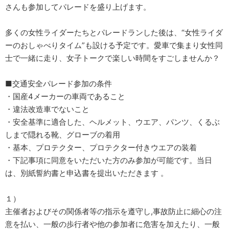
さんも参加してパレードを盛り上げます。
多くの女性ライダーたちとパレードランした後は、“女性ライダ
ーのおしゃべりタイム”も設ける予定です。愛車で集まり女性同
士で一緒に走り、女子トークで楽しい時間をすごしませんか？
■交通安全パレード参加の条件
・国産4メーカーの車両であること
・違法改造車でないこと
・安全基準に適合した、ヘルメット、ウエア、パンツ、くるぶ
しまで隠れる靴、グローブの着用
・基本、プロテクター、プロテクター付きウエアの装着
・下記事項に同意をいただいた方のみ参加が可能です。当日
は、別紙誓約書と申込書を提出いただきます 。
１）
主催者およびその関係者等の指示を遵守し,事故防止に細心の注
意を払い、一般の歩行者や他の参加者に危害を加えたり、一般