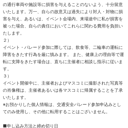
の通行車両や施設等に損害を与えることのないよう、十分留意
いたします。万一、自らの故意又は過失により対人・対物に損
害を与え、あるいは、イベント会場内、来場途中に私が損害を
被った場合、自らの責任においてこれらに関わる費用を負担い
たします。
２）
イベント・パレード参加に際しては、飲食等、二輪車の運転に
障害をきたす行為を厳に慎みます。 また、健康上の理由等で運
転に支障をきたす場合は、直ちに主催者に相談し指示に従いま
す。
３）
イベント開催中に、主催者およびマスコミに撮影された写真等
の肖像権は、主催者あるいは各マスコミに帰属することを了承
いたします。
※お預かりした個人情報は、交通安全パレード参加申込みとし
てのみ使用し、その他に転用することはございません。
■申し込み方法と締め切り日