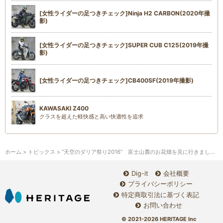
[女性ライダーの足つきチェック]Ninja H2 CARBON(2020年撮
影)
[女性ライダーの足つきチェック]SUPER CUB C125(2019年撮
影)
[女性ライダーの足つきチェック]CB400SF(2019年撮影)
KAWASAKI Z400
クラスを超えた軽快感と高い快適性を追求
ホーム
>
トピックス
> “天空のダリア祭り2016” 富士山麓のお花畑を見に行きましょう！
Dig-it
会社概要
プライバシーポリシー
特定商取引法に基づく表記
お問い合わせ
© 2021-2026 HERITAGE Inc