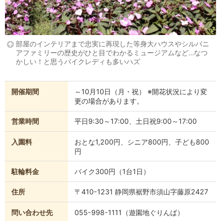
部屋のインテリアまで忠実に再現した等身大ハウスやシルバニ
アファミリーの歴史がひと目でわかるミュージアムなど…なつ
かしい！と思うバイクレディも多いハズ
開催期間
～10月10日（月・祝） ※開花状況により変
更の場合があります。
営業時間
平日9:30～17:00、土日祝9:00～17:00
入園料
おとな1,200円、シニア800円、子ども800
円
駐輪料金
バイク300円（1台1日）
住所
〒410-1231 静岡県裾野市須山字藤原2427
問い合わせ先
055-998-1111（遊園地ぐりんぱ）