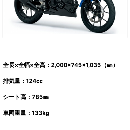
全長×全幅×全高：2,000×745×1,035（㎜）
排気量：124cc
シート高：785㎜
車両重量：133kg