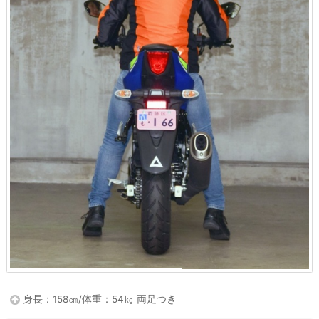
身長：158㎝/体重：54㎏ 両足つき