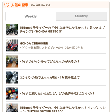
人気の記事
みんなが読んでる
Monthly
Weekly
155cm女子ライダーの『少しは参考になるかも？』足つき＆プ
チインプレ“HONDA GB350 S”
HONDA CBR600RR
バイクを操る楽しさをビギナーからでも体感できる
バイクのジャンルってどんなものがあるの？
エンジンの熱で太ももが熱い！対策を教えて
バイクに乗りたいんだけど、どの免許を取ればいいの？
155cm女子ライダーの、少しは参考になるかも？ インプレッシ
ョン “SUZUKI GIXXER SF250”