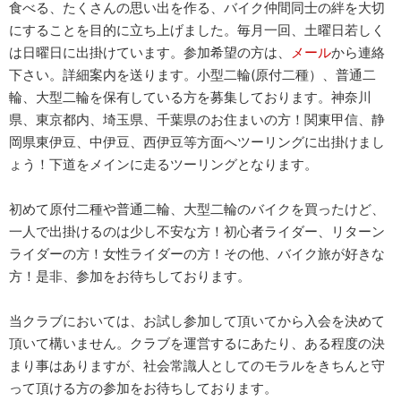
食べる、たくさんの思い出を作る、バイク仲間同士の絆を大切
にすることを目的に立ち上げました。毎月一回、土曜日若しく
は日曜日に出掛けています。参加希望の方は、
メール
から連絡
下さい。詳細案内を送ります。小型二輪(原付二種）、普通二
輪、大型二輪を保有している方を募集しております。神奈川
県、東京都内、埼玉県、千葉県のお住まいの方！関東甲信、静
岡県東伊豆、中伊豆、西伊豆等方面へツーリングに出掛けまし
ょう！下道をメインに走るツーリングとなります。
初めて原付二種や普通二輪、大型二輪のバイクを買ったけど、
一人で出掛けるのは少し不安な方！初心者ライダー、リターン
ライダーの方！女性ライダーの方！その他、バイク旅が好きな
方！是非、参加をお待ちしております。
当クラブにおいては、お試し参加して頂いてから入会を決めて
頂いて構いません。クラブを運営するにあたり、ある程度の決
まり事はありますが、社会常識人としてのモラルをきちんと守
って頂ける方の参加をお待ちしております。