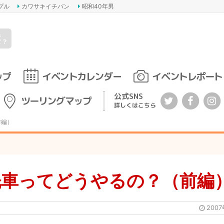
プル
カワサキイチバン
昭和40年男
s
て？
ップ
イベントカレンダー
イベントレポート
公式SNS
ツーリングマップ
詳しくはこちら
前編）
洗車ってどうやるの？（前編
200