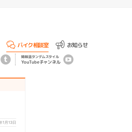
バイク相談室
お知らせ
姉妹誌
タンデムスタイル
YouTubeチ
ャ
ンネル
）
7年1月13日