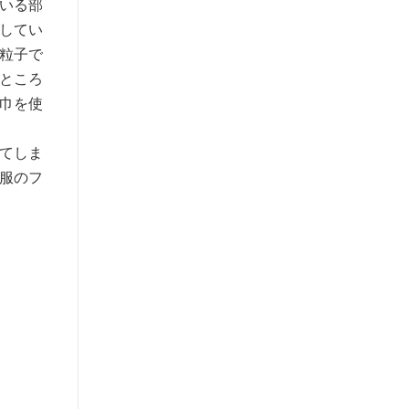
いる部
してい
粒子で
ところ
巾を使
てしま
服のフ