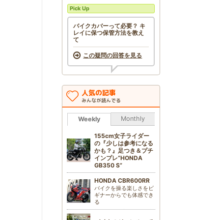
Pick Up
バイクカバーって必要？ キ
レイに保つ保管方法を教え
て
この疑問の回答を見る
人気の記事
みんなが読んでる
Monthly
Weekly
155cm女子ライダー
の『少しは参考になる
かも？』足つき＆プチ
インプレ“HONDA
GB350 S”
HONDA CBR600RR
バイクを操る楽しさをビ
ギナーからでも体感でき
る