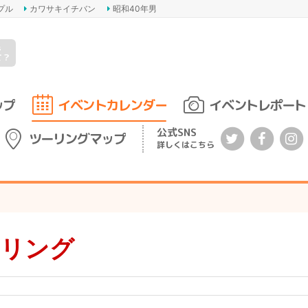
プル
カワサキイチバン
昭和40年男
s
て？
ップ
イベントカレンダー
イベントレポート
公式SNS
ツーリングマップ
詳しくはこちら
ーリング