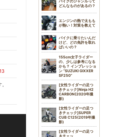
バイクのジャンルって
どんなものがあるの？
エンジンの熱で太もも
が熱い！対策を教えて
バイクに乗りたいんだ
けど、どの免許を取れ
ばいいの？
155cm女子ライダー
の、少しは参考になる
かも？ インプレッショ
13
ン “SUZUKI GIXXER
SF250”
す。
[女性ライダーの足つ
きチェック]Ninja H2
CARBON(2020年撮
影)
[女性ライダーの足つ
きチェック]SUPER
CUB C125(2019年撮
影)
[女性ライダーの足つ
きチェッ