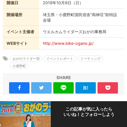
開催日
2019年10月9日（日）
開催場所
埼玉県・小鹿野町国民宿舎“両神荘”前特設
会場
イベント主催者
ウエルカムライダーズおがの事務局
WEBサイト
http://www.bike-ogano.jp/
おがのライダー宿
イベントレポート
ミーティング
小鹿野町
SHARE
この記事が気に入ったら
いいね！とフォローしよう