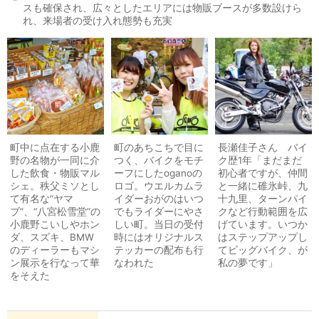
スも確保され、広々としたエリアには物販ブースが多数設けら
れ、来場者の受け入れ態勢も充実
町中に点在する小鹿
町のあちこちで目に
長瀬佳子さん バイ
野の名物が一同に介
つく、バイクをモチ
ク歴1年「まだまだ
した飲食・物販マル
ーフにしたoganoの
初心者ですが、仲間
シェ。秩父ミソとし
ロゴ。ウエルカムラ
と一緒に碓氷峠、九
て有名な“ヤマ
イダーおがのはいつ
十九里、ターンパイ
ブ”、“八宮松雪堂”の
でもライダーにやさ
クなど行動範囲を広
小鹿野こいしやホン
しい町。当日の受付
げています。いつか
ダ、スズキ、BMW
時にはオリジナルス
はステップアップし
のディーラーもマシ
テッカーの配布も行
てビッグバイク、が
ン展示を行なって華
なわれた
私の夢です」
をそえた