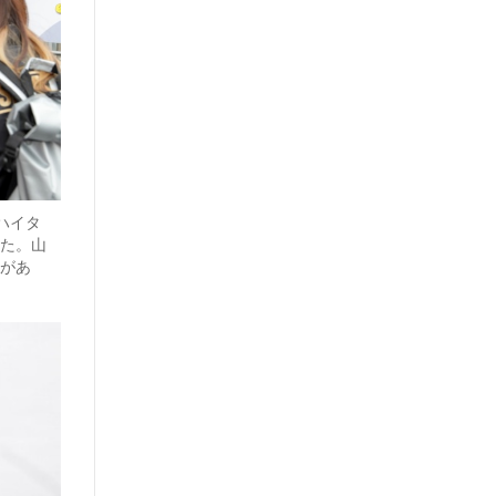
ハイタ
た。山
があ