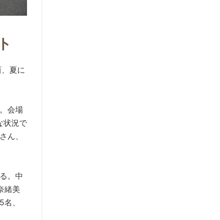
ト
西、夏に
。会場
な状況で
さん、
る。中
奈緒美
5名、