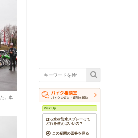
バイク相談室
た。車
バイクの悩み・疑問を解決
Pick Up
はっ水or防水スプレーって
どれを使えばいいの？
この疑問の回答を見る