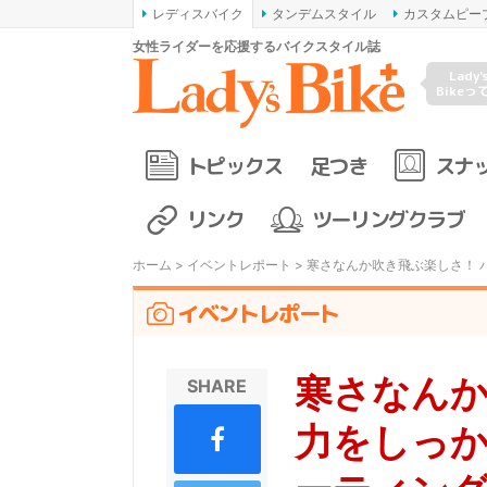
レディスバイク
タンデムスタイル
カスタムピー
女性ライダーを応援するバイクスタイル誌
Lady'
Bikeっ
トピックス
足つき
スナ
リンク
ツーリングクラブ
ホーム
>
イベントレポート
> 寒さなんか吹き飛ぶ楽しさ！ 
イベントレポート
寒さなんか
SHARE
力をしっか