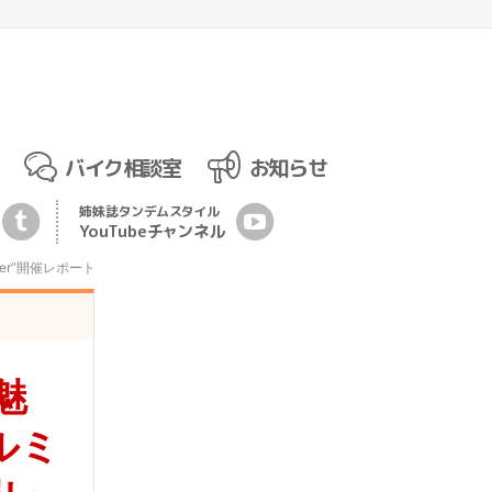
バイク相談室
お知らせ
姉妹誌
タンデムスタイル
YouTubeチ
ャ
ンネル
er”開催レポート
魅
ルミ