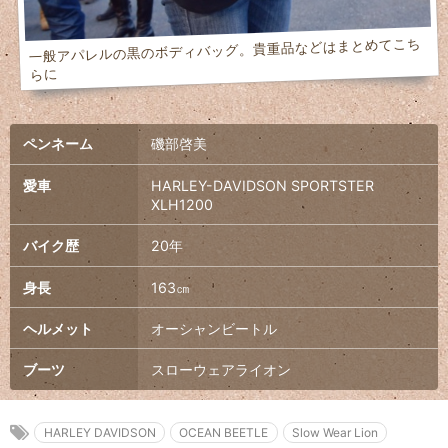
一般アパレルの黒のボディバッグ。貴重品などはまとめてこち
らに
ペンネーム
磯部啓美
愛車
HARLEY-DAVIDSON SPORTSTER
XLH1200
バイク歴
20年
身長
163㎝
ヘルメット
オーシャンビートル
ブーツ
スローウェアライオン
HARLEY DAVIDSON
OCEAN BEETLE
Slow Wear Lion