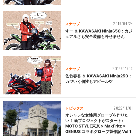
2019/04/24
スナップ
すー ＆ KAWASAKI Ninja650：カジ
ュアルさも安全装備も外せません
2019/04/03
スナップ
佐竹春香 ＆ KAWASAKI Ninja250：
カワいく個性もアピール♡
2022/11/01
トピックス
オシャレな女性用グローブを作りた
い！ 新プロジェクトがスタート♪
MOTO STYLE東京 × MaxFritz ×
GENIUS コラボグローブ製作記 Vol.1