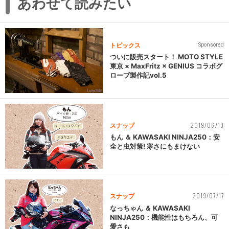
あわせて読みたい
トピックス
Sponsored
ついに販売スタート！ MOTO STYLE
東京 × MaxFritz × GENIUS コラボグ
ローブ製作記vol.5
2019/06/13
スナップ
もん ＆ KAWASAKI NINJA250：安
全と虫対策! 寒さにもまけない
2019/07/17
スナップ
なっちゃん ＆ KAWASAKI
NINJA250：機能性はもちろん、可
愛さも