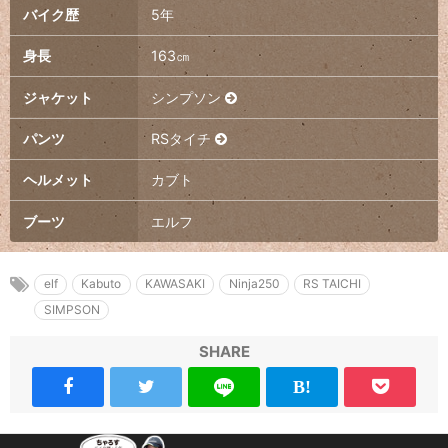
バイク歴
5年
身長
163㎝
ジャケット
シンプソン
パンツ
RSタイチ
ヘルメット
カブト
ブーツ
エルフ
elf
Kabuto
KAWASAKI
Ninja250
RS TAICHI
SIMPSON
SHARE