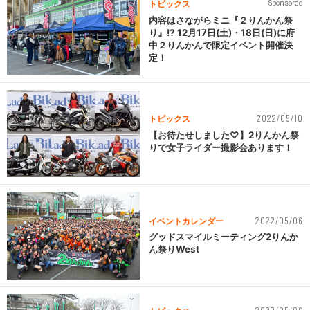
トピックス
Sponsored
内容はさながらミニ『２りんかん祭
り』!? 12月17日(土)・18日(日)に府
中２りんかんで限定イベント開催決
定！
2022/05/10
トピックス
【お待たせしました♡】2りんかん祭
りで女子ライダー撮影会あります！
2022/05/06
イベントカレンダー
グッドスマイルミーティング2りんか
ん祭りWest