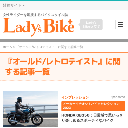
姉妹サイト
女性ライダーを応援するバイクスタイル誌
Lady's
Bikeって？
ホーム
> 『オールド/レトロテイスト』に関する記事一覧
『オールド/レトロテイスト』に関
する記事一覧
インプレッション
Sponsored
メーカーイチオシ！バイクセレクション
2023
HONDA GB350：日常域で思いっき
り楽しめるスポーティなバイク