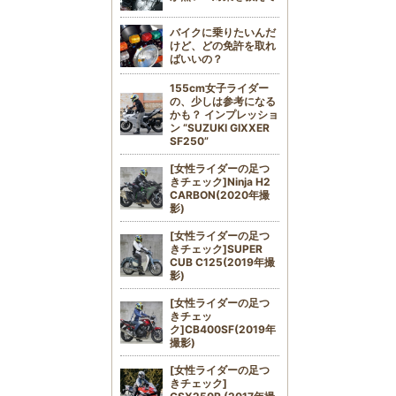
バイクに乗りたいんだ
けど、どの免許を取れ
ばいいの？
155cm女子ライダー
の、少しは参考になる
かも？ インプレッショ
ン “SUZUKI GIXXER
SF250”
[女性ライダーの足つ
きチェック]Ninja H2
CARBON(2020年撮
影)
[女性ライダーの足つ
きチェック]SUPER
CUB C125(2019年撮
影)
[女性ライダーの足つ
きチェッ
ク]CB400SF(2019年
撮影)
[女性ライダーの足つ
きチェック]