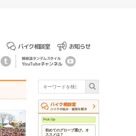
バイク相談室
お知らせ
姉妹誌
タンデムスタイル
YouTubeチ
ャ
ンネル
バイク相談室
バイクの悩み・疑問を解決
Pick Up
初めてのグローブ選び。オ
ススメは？