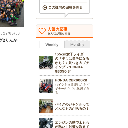
この疑問の回答を見る
人気の記事
2022/05/06
みんなが読んでる
グ2りんか
Monthly
Weekly
155cm女子ライダー
の『少しは参考になる
かも？』足つき＆プチ
インプレ“HONDA
GB350 S”
HONDA CBR600RR
バイクを操る楽しさをビ
ギナーからでも体感でき
る
バイクのジャンルって
どんなものがあるの？
エンジンの熱で太もも
が熱い！対策を教えて