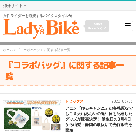
姉妹サイト
女性ライダーを応援するバイクスタイル誌
Lady's
Bikeって？
ホーム
> 『コラボバッグ』に関する記事一覧
『コラボバッグ』に関する記事一
覧
2022/03/08
トピックス
アニメ『ゆるキャン△』の各務原なで
しこ＆犬山あおいの誕生日を記念した
グッズが販売決定！ 誕生日の3月4日
から山梨・静岡の取扱店で先行販売を
開始