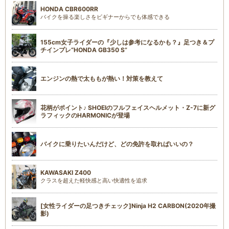
HONDA CBR600RR
バイクを操る楽しさをビギナーからでも体感できる
155cm女子ライダーの『少しは参考になるかも？』足つき＆プ
チインプレ“HONDA GB350 S”
エンジンの熱で太ももが熱い！対策を教えて
花柄がポイント♪ SHOEIのフルフェイスヘルメット・Z-7に新グ
ラフィックのHARMONICが登場
バイクに乗りたいんだけど、どの免許を取ればいいの？
KAWASAKI Z400
クラスを超えた軽快感と高い快適性を追求
[女性ライダーの足つきチェック]Ninja H2 CARBON(2020年撮
影)