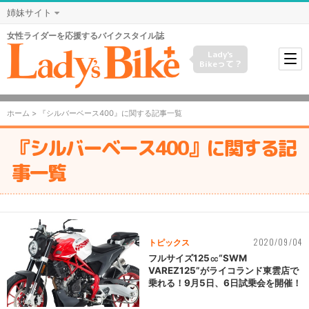
姉妹サイト
女性ライダーを応援するバイクスタイル誌
Lady's
Bikeって？
ホーム
> 『シルバーベース400』に関する記事一覧
『シルバーベース400』に関する記
事一覧
2020/09/04
トピックス
フルサイズ125㏄“SWM
VAREZ125”がライコランド東雲店で
乗れる！9月5日、6日試乗会を開催！