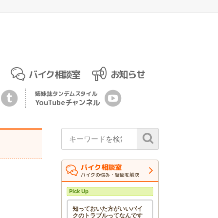
バイク相談室
お知らせ
姉妹誌
タンデムスタイル
YouTubeチ
ャ
ンネル
バイク相談室
バイクの悩み・疑問を解決
Pick Up
知っておいた方がいいバイ
クのトラブルってなんです