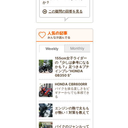
か？
この疑問の回答を見る
人気の記事
みんなが読んでる
Monthly
Weekly
155cm女子ライダー
の『少しは参考になる
かも？』足つき＆プチ
インプレ“HONDA
GB350 S”
HONDA CBR600RR
バイクを操る楽しさをビ
ギナーからでも体感でき
る
エンジンの熱で太もも
が熱い！対策を教えて
バイクのジャンルって