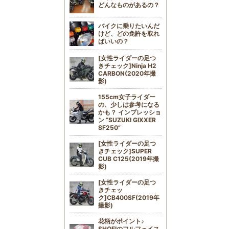
どんなものがあるの？
バイクに乗りたいんだ
けど、どの免許を取れ
ばいいの？
[女性ライダーの足つ
きチェック]Ninja H2
CARBON(2020年撮
影)
155cm女子ライダー
の、少しは参考になる
かも？ インプレッショ
ン “SUZUKI GIXXER
SF250”
[女性ライダーの足つ
きチェック]SUPER
CUB C125(2019年撮
影)
[女性ライダーの足つ
きチェッ
ク]CB400SF(2019年
撮影)
花柄がポイント♪
SHOEIのフルフェイス