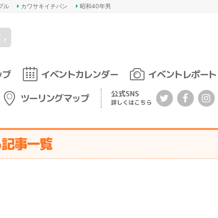
プル
カワサキイチバン
昭和40年男
s
て？
ップ
イベントカレンダー
イベントレポート
公式SNS
ツーリングマップ
詳しくはこちら
る記事一覧