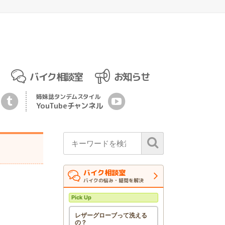
バイク相談室
お知らせ
姉妹誌
タンデムスタイル
YouTubeチ
ャ
ンネル
バイク相談室
バイクの悩み・疑問を解決
Pick Up
レザーグローブって洗える
の？