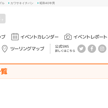
プル
カワサキイチバン
昭和40年男
s
て？
ップ
イベントカレンダー
イベントレポート
公式SNS
ツーリングマップ
詳しくはこちら
一覧