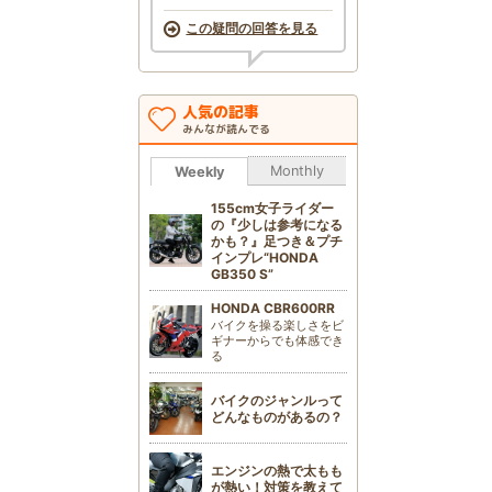
この疑問の回答を見る
人気の記事
みんなが読んでる
Monthly
Weekly
155cm女子ライダー
の『少しは参考になる
かも？』足つき＆プチ
インプレ“HONDA
GB350 S”
HONDA CBR600RR
バイクを操る楽しさをビ
ギナーからでも体感でき
る
バイクのジャンルって
どんなものがあるの？
エンジンの熱で太もも
が熱い！対策を教えて