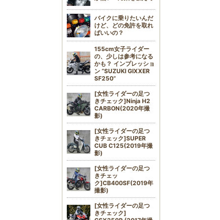
バイクに乗りたいんだ
けど、どの免許を取れ
ばいいの？
155cm女子ライダー
の、少しは参考になる
かも？ インプレッショ
ン “SUZUKI GIXXER
SF250”
[女性ライダーの足つ
きチェック]Ninja H2
CARBON(2020年撮
影)
[女性ライダーの足つ
きチェック]SUPER
CUB C125(2019年撮
影)
[女性ライダーの足つ
きチェッ
ク]CB400SF(2019年
撮影)
[女性ライダーの足つ
きチェック]