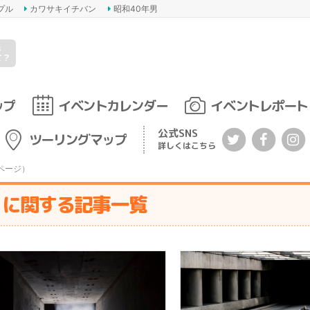
プル
カワサキイチバン
昭和40年男
s
て？
ップ
イベントカレンダー
イベントレポート
公式SNS
ツーリングマップ
詳しくはこちら
ページ）
』に関する記事一覧