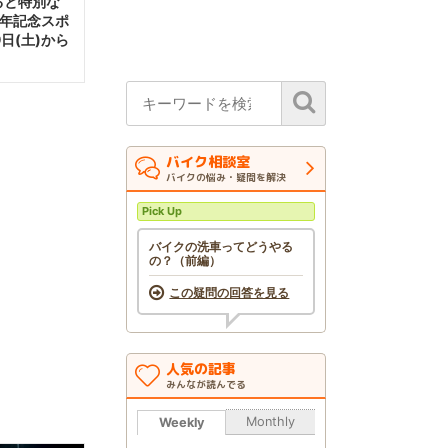
ると特別な
周年記念スポ
日(土)から
バイク相談室
バイクの悩み・疑問を解決
Pick Up
バイクの洗車ってどうやる
の？（前編）
この疑問の回答を見る
人気の記事
みんなが読んでる
Monthly
Weekly