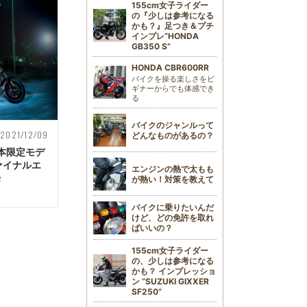
155cm女子ライダー
の『少しは参考になる
かも？』足つき＆プチ
インプレ“HONDA
GB350 S”
HONDA CBR600RR
バイクを操る楽しさをビ
ギナーからでも体感でき
る
バイクのジャンルって
2021/12/09
どんなものがあるの？
本限定モデ
ァイナルエ
エンジンの熱で太もも
始
が熱い！対策を教えて
バイクに乗りたいんだ
けど、どの免許を取れ
ばいいの？
155cm女子ライダー
の、少しは参考になる
かも？ インプレッショ
ン “SUZUKI GIXXER
SF250”