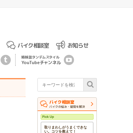
バイク相談室
お知らせ
姉妹誌
タンデムスタイル
YouTubeチ
ャ
ンネル
バイク相談室
バイクの悩み・疑問を解決
Pick Up
取りまわしがうまくできな
い。コツを教えて！