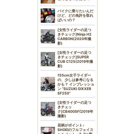
バイクに乗りたいんだ
けど、どの免許を取れ
ばいいの？
[女性ライダーの足つ
きチェック]Ninja H2
CARBON(2020年撮
影)
[女性ライダーの足つ
きチェック]SUPER
CUB C125(2019年撮
影)
155cm女子ライダー
の、少しは参考になる
かも？ インプレッショ
ン “SUZUKI GIXXER
SF250”
[女性ライダーの足つ
きチェッ
ク]CB400SF(2019年
撮影)
花柄がポイント♪
SHOEIのフルフェイス