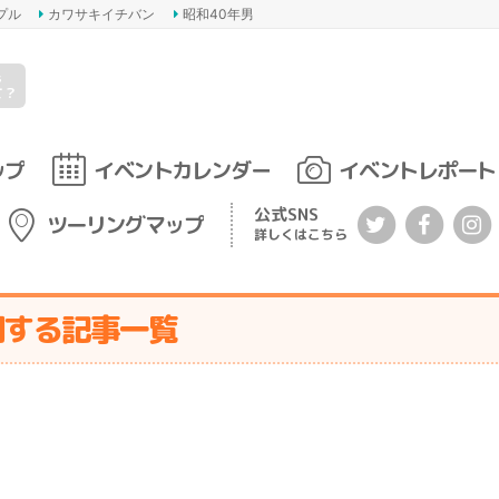
プル
カワサキイチバン
昭和40年男
s
て？
ップ
イベントカレンダー
イベントレポート
公式SNS
ツーリングマップ
詳しくはこちら
関する記事一覧