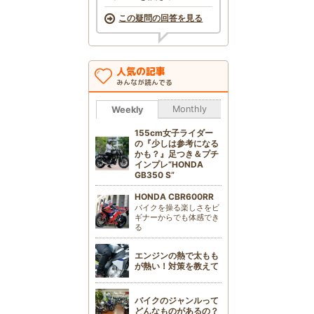
この疑問の回答を見る
人気の記事
みんなが読んでる
Monthly
Weekly
155cm女子ライダー
の『少しは参考になる
かも？』足つき＆プチ
インプレ“HONDA
GB350 S”
HONDA CBR600RR
バイクを操る楽しさをビ
ギナーからでも体感でき
る
エンジンの熱で太もも
が熱い！対策を教えて
バイクのジャンルって
どんなものがあるの？