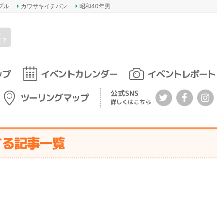
プル
カワサキイチバン
昭和40年男
s
て？
ップ
イベントカレンダー
イベントレポート
公式SNS
ツーリングマップ
詳しくはこちら
する記事一覧