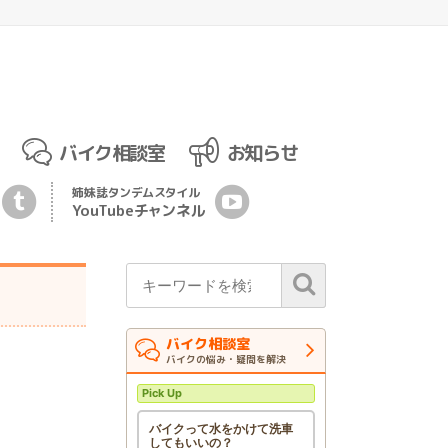
バイク相談室
お知らせ
姉妹誌
タンデムスタイル
YouTubeチ
ャ
ンネル
バイク相談室
バイクの悩み・疑問を解決
Pick Up
バイクって水をかけて洗車
してもいいの？