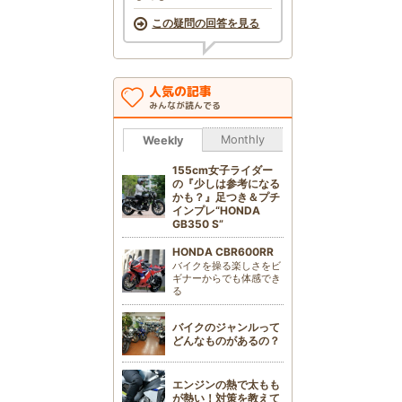
この疑問の回答を見る
人気の記事
みんなが読んでる
Monthly
Weekly
155cm女子ライダー
の『少しは参考になる
かも？』足つき＆プチ
インプレ“HONDA
GB350 S”
HONDA CBR600RR
バイクを操る楽しさをビ
ギナーからでも体感でき
る
バイクのジャンルって
どんなものがあるの？
エンジンの熱で太もも
が熱い！対策を教えて