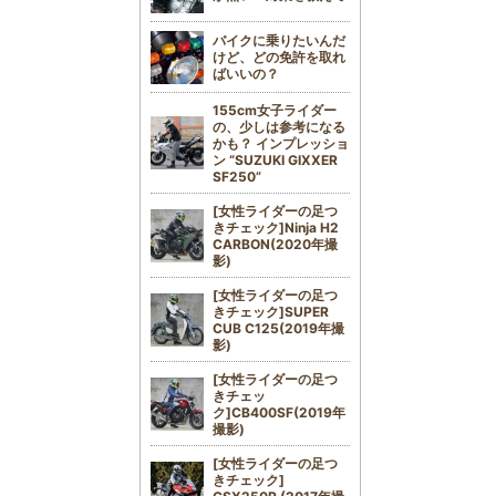
バイクに乗りたいんだ
けど、どの免許を取れ
ばいいの？
155cm女子ライダー
の、少しは参考になる
かも？ インプレッショ
ン “SUZUKI GIXXER
SF250”
[女性ライダーの足つ
きチェック]Ninja H2
CARBON(2020年撮
影)
[女性ライダーの足つ
きチェック]SUPER
CUB C125(2019年撮
影)
[女性ライダーの足つ
きチェッ
ク]CB400SF(2019年
撮影)
[女性ライダーの足つ
きチェック]