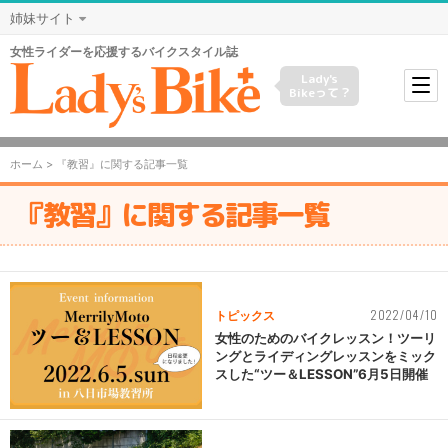
姉妹サイト
女性ライダーを応援するバイクスタイル誌
Lady's
Bikeって？
ホーム
> 『教習』に関する記事一覧
『教習』に関する記事一覧
2022/04/10
トピックス
女性のためのバイクレッスン！ツーリ
ングとライディングレッスンをミック
スした“ツー＆LESSON”6月5日開催