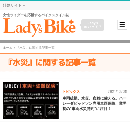
姉妹サイト
女性ライダーを応援するバイクスタイル誌
Lady's
Bikeって？
ホーム
> 『水災』に関する記事一覧
『水災』に関する記事一覧
2021/10/08
トピックス
車両破損、水災、盗難に備える。ハー
レーダビッドソン専用車両保険、業界
初の“車両水災特約”に注目！